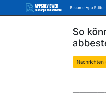
Become App Editor
So könn
abbeste
Nachrichten 
_________