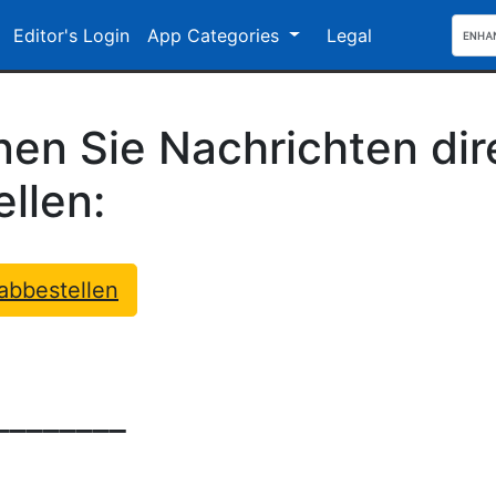
Editor's Login
App Categories
Legal
en Sie Nachrichten dir
llen:
abbestellen
________